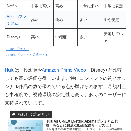
Netflix
非常に高い
高め
非常に多い
非常に安定
Abemaプレ
高い
低め
多い
やや安定
ミアム
安定してい
Disney+
高い
中程度
多い
る
Hulu公式サイト
Abemaプレミアム公式サイト
Hulu
は、Netflixや
Amazon Prime Video
、Disney+と比較
しても高い評価を得ています。特にコンテンツの質とオリ
ジナル作品の数で優れている点が挙げられます。月額料金
も中程度で、視聴環境の安定性も高く、多くのユーザーに
支持されています。
Hulu vs U-NEXT,Netflix,Abemaプレミアム 比
較！あなたに最適な動画配信サービスは？
Huluを他の主要な動画配信サービスと比較し、その特徴や