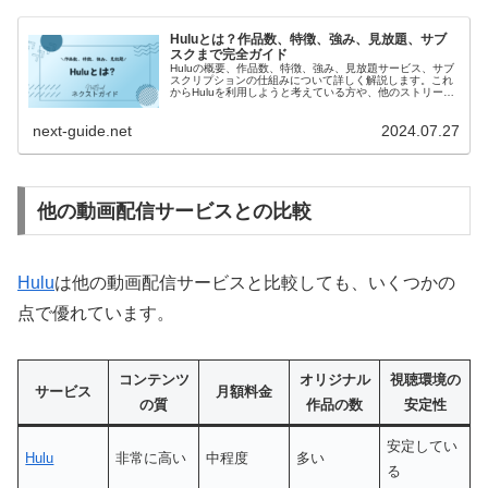
Huluとは？作品数、特徴、強み、見放題、サブ
スクまで完全ガイド
Huluの概要、作品数、特徴、強み、見放題サービス、サブ
スクリプションの仕組みについて詳しく解説します。これ
からHuluを利用しようと考えている方や、他のストリーミ
ングサービスと比較検討している方に向けて、Huluの魅力
を分かりやすくお伝えします。
next-guide.net
2024.07.27
他の動画配信サービスとの比較
Hulu
は他の動画配信サービスと比較しても、いくつかの
点で優れています。
コンテンツ
オリジナル
視聴環境の
サービス
月額料金
の質
作品の数
安定性
安定してい
Hulu
非常に高い
中程度
多い
る