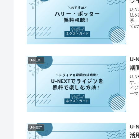
ラ
U-
法を
系、
ての
U
U-NEXT
期
U-
す。
イジ
ーマ
U
U-NEXT
活