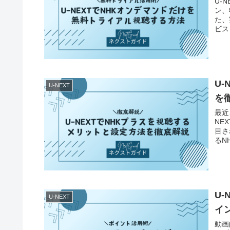
U-
ン、
た、
ビス
むた
U
U-NEXT
を
最近
NE
目さ
るN
U
U-NEXT
イ
動画