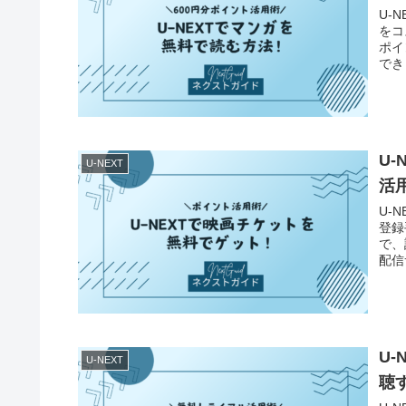
U-
をコ
ポイ
でき
ム、
U
U-NEXT
活
U-
登録
で、
配信
情報
U
U-NEXT
聴