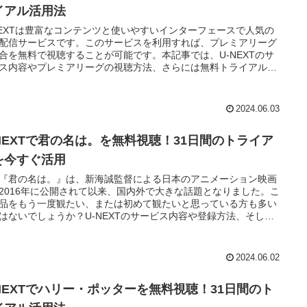
イアル活用法
NEXTは豊富なコンテンツと使いやすいインターフェースで人気の
配信サービスです。このサービスを利用すれば、プレミアリーグ
合を無料で視聴することが可能です。本記事では、U-NEXTのサ
ス内容やプレミアリーグの視聴方法、さらには無料トライアルの
方法について詳しく解説します。U-NEXTが提供するメリットを
限に活用し、サッカー観戦を存分に楽しむ方法をお伝えします。
2024.06.03
-NEXTで君の名は。を無料視聴！31日間のトライア
を今すぐ活用
『君の名は。』は、新海誠監督による日本のアニメーション映画
2016年に公開されて以来、国内外で大きな話題となりました。こ
品をもう一度観たい、または初めて観たいと思っている方も多い
はないでしょうか？U-NEXTのサービス内容や登録方法、そして
トライアル期間を利用して『君の名は。』を視聴するための具体
手順を詳しく解説します。
2024.06.02
-NEXTでハリー・ポッターを無料視聴！31日間のト