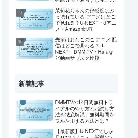
視聴方法・あらすじ完全解
説
茉莉花ちゃんの好感度はぶ
っ壊れている アニメはどこ
で見れる？U-NEXT・dアニ
メ・Amazon比較
先輩はおとこのこ アニメ 配
信はどこで見れる？U-
NEXT・DMM TV・Huluな
ど動画サブスク比較
新着記事
DMMTVの14日間無料トラ
イアルのやり方とお試し方
法を徹底解説！無料期間を
フル活用する方法とは？
【最新版】U-NEXTでしか
見れないアニメ！厳選の5