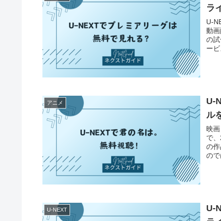
ラ
U-
動画
の試
ービ
利用
最大
U
アニメ
ル
映画
で、
の作
ので
無料
的な
U
U-NEXT