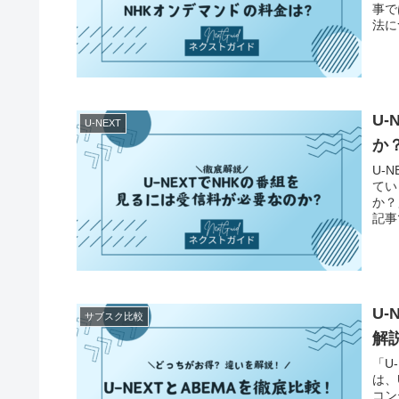
事で
法に
U
U-NEXT
か
U-
てい
か？
記事
らに
U
サブスク比較
解
「U
は、
コン