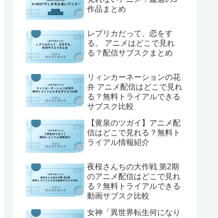
作品まとめ
レプリカだって、恋をす
る。 アニメはどこで見れ
る？配信サブスクまとめ
リィンカーネーションの花
弁 アニメ配信はどこで見れ
る？無料トライアルできる
サブスク比較
【黄泉のツガイ】アニメ配
信はどこで見れる？無料ト
ライアル情報紹介
夜桜さんちの大作戦 第2期
のアニメ配信はどこで見れ
る？無料トライアルできる
動画サブスク比較
女神「異世界転生何になり