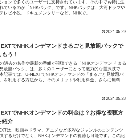
ションで多くのユーザーに支持されています。その中でも特に注
れているのが「NHKパック」です。NHKパックは、大河ドラマや
テレビ小説、ドキュメンタリーなど、NHKで...
2024.05.29
-NEXTでNHKオンデマンドまるごと見放題パックで
しもう！
Kの過去の名作や最新の番組が視聴できる「NHKオンデマンド まる
見放題パック」は、多くのユーザーにとって魅力的な選択肢で
本記事では、U-NEXTでNHKオンデマンドの「まるごと見放題パ
」を利用する方法から、そのメリットや利用料金、さらに無料ト
アルの活用法まで、詳しく解説していきます。
2024.05.28
-NEXTでNHKオンデマンドの料金は？お得な視聴方
を紹介
NEXTは、映画やドラマ、アニメなど多彩なジャンルのコンテンツ
供するだけでなく、NHKオンデマンドの視聴も可能です。この記