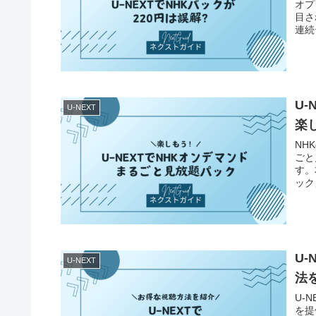
オプ
目さ
連続
U
U-NEXT
楽
NH
ごと
す。
ック
ライ
U
U-NEXT
法
U-
を提