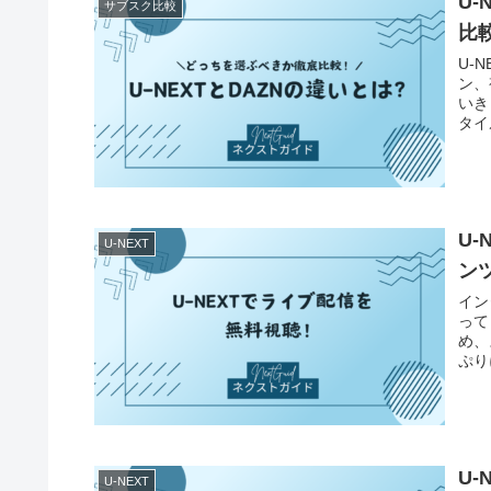
U
サブスク比較
比
U-
ン、
いき
タイ
提供
U
U-NEXT
ン
イン
って
め、
ぷり
U
U-NEXT