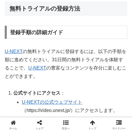
無料トライアルの登録方法
登録手順の詳細ガイド
U-NEXT
の無料トライアルに登録するには、以下の手順を
順に進めてください。31日間の無料トライアルを体験す
ることで、
U-NEXT
の豊富なコンテンツを存分に楽しむこ
とができます。
公式サイトにアクセス
：
U-NEXTの公式ウェブサイト
（https://video.unext.jp/）にアクセスします。
「まずは31日間無料体験」ボタンをクリック
：
トップページにある「まずは31日間無料体験」
ホーム
シェア
目次へ
トップ
サイドバー