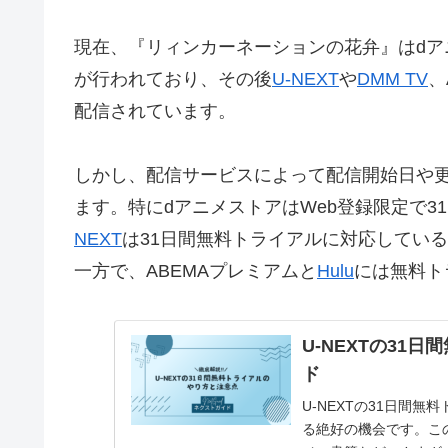
現在、『リィンカーネーションの花弁』はdア
が行われており、その後
U-NEXT
や
DMM TV
、
配信されています。
しかし、配信サービスによって配信開始日や
ます。特にdアニメストアはWeb登録限定で3
NEXT
は31日間無料トライアルに対応してい
一方で、ABEMAプレミアムと
Hulu
には無料ト
U-NEXTの31
ド
U-NEXTの31日間
る絶好の機会です。こ