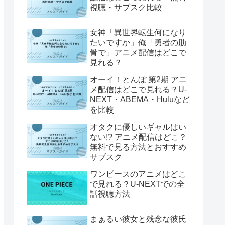
視聴・サブスク比較
女神「異世界転生何になり
たいですか」俺「勇者の肋
骨で」アニメ配信はどこで
見れる？
オーイ！とんぼ 第2期 アニ
メ配信はどこで見れる？U-
NEXT・ABEMA・Huluなど
を比較
オタクに優しいギャルはい
ない!? アニメ配信はどこ？
無料で見る方法とおすすめ
サブスク
ワンピースのアニメはどこ
で見れる？U-NEXTでの全
話視聴方法
まぁるい彼女と残念な彼氏