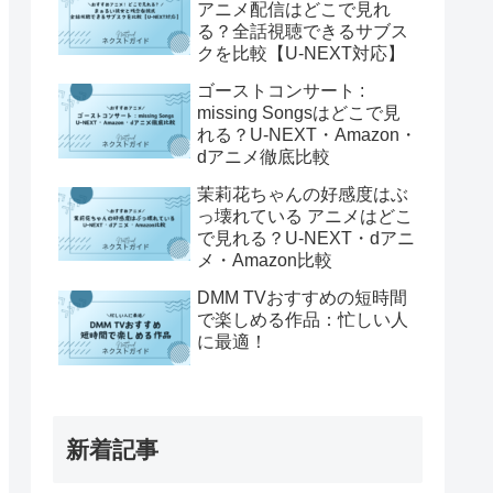
アニメ配信はどこで見れ
る？全話視聴できるサブス
クを比較【U-NEXT対応】
ゴーストコンサート :
missing Songsはどこで見
れる？U-NEXT・Amazon・
dアニメ徹底比較
茉莉花ちゃんの好感度はぶ
っ壊れている アニメはどこ
で見れる？U-NEXT・dアニ
メ・Amazon比較
DMM TVおすすめの短時間
で楽しめる作品：忙しい人
に最適！
新着記事