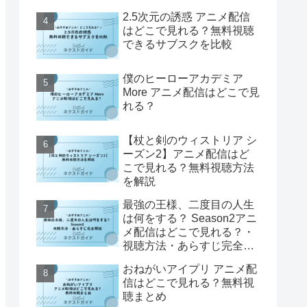
2.5次元の誘惑 アニメ配信
はどこで見れる？無料視聴
できるサブスクを比較
僕のヒーローアカデミア
More アニメ配信はどこで見
れる？
【杖と剣のウィストリア シ
ーズン2】アニメ配信はど
こで見れる？無料視聴方法
を解説
最強の王様、二度目の人生
は何をする？ Season2アニ
メ配信はどこで見れる？・
視聴方法・あらすじ完全解
説
おねがいアイプリ アニメ配
信はどこで見れる？無料視
聴まとめ