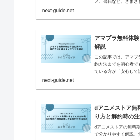
メ、書籍など、さまざ
では、U-NEXTの3
next-guide.net
どを解説します。
アマプラ無料体験
解説
この記事では、アマプ
約方法までを初心者で
ている方が「安心して
情報をまとめています
next-guide.net
dアニメストア無
り方と解約時の注
dアニメストアの無料
で分かりやすく解説。