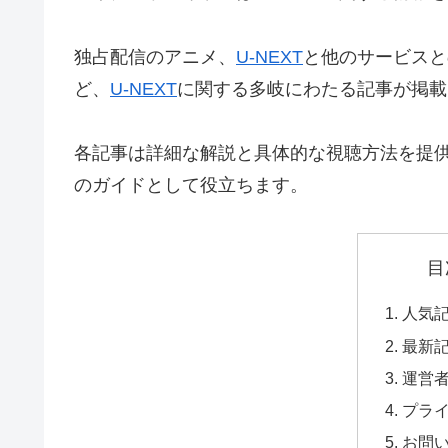
独占配信のアニメ、
U-NEXT
と他のサービスと
ど、
U-NEXT
に関する多岐にわたる記事が掲載
各記事は詳細な解説と具体的な視聴方法を提
のガイドとして役立ちます。
目
人気
最新
運営
プラ
お問