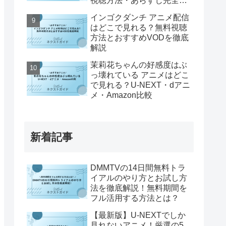
視聴方法・あらすじ完全解
説
インゴクダンチ アニメ配信
はどこで見れる？無料視聴
方法とおすすめVODを徹底
解説
茉莉花ちゃんの好感度はぶ
っ壊れている アニメはどこ
で見れる？U-NEXT・dアニ
メ・Amazon比較
新着記事
DMMTVの14日間無料トラ
イアルのやり方とお試し方
法を徹底解説！無料期間を
フル活用する方法とは？
【最新版】U-NEXTでしか
見れないアニメ！厳選の5