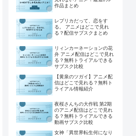
作品まとめ
レプリカだって、恋をす
る。 アニメはどこで見れ
る？配信サブスクまとめ
リィンカーネーションの花
弁 アニメ配信はどこで見れ
る？無料トライアルできる
サブスク比較
【黄泉のツガイ】アニメ配
信はどこで見れる？無料ト
ライアル情報紹介
夜桜さんちの大作戦 第2期
のアニメ配信はどこで見れ
る？無料トライアルできる
動画サブスク比較
女神「異世界転生何になり