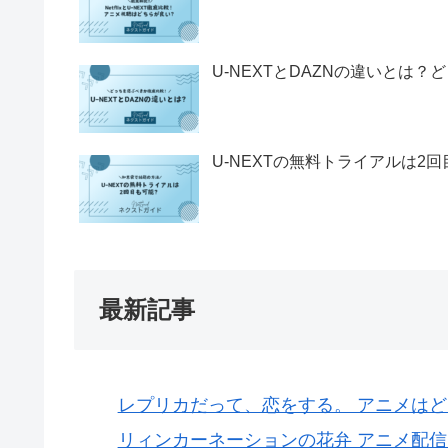
U-NEXTとDAZNの違いとは
U-NEXTの無料トライアルは2
最新記事
レプリカだって、恋をする。 アニメは
リィンカーネーションの花弁 アニメ配