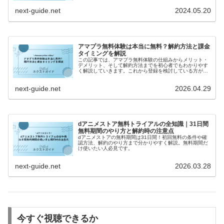
す。この記事では、U-NEXTの31日間無料トライアルの詳
next-guide.net
2024.05.20
細な情報や申し込み方法、注意点などを解説します。
アマプラ無料体験は本当に無料？解約方法と課金
タイミングを解説
この記事では、アマプラ無料体験の仕組みからメリット・
デメリット、そして解約方法までを初心者でもわかりやす
く解説していきます。これから登録を検討している方が
「安心して試せるかどうか」を判断できるよう、具体的か
つ実践的な情報をまとめていますので、ぜひ最後までご覧
next-guide.net
2026.04.29
ください。
dアニメストア無料トライアルの全知識｜31日間
無料期間のやり方と解約時の注意点
dアニメストアの無料期間は31日間！初回無料の条件や確
認方法、解約のやり方まで分かりやすく解説。無料期間だ
け使いたい人必見です。
next-guide.net
2026.03.28
今すぐ視聴できるか