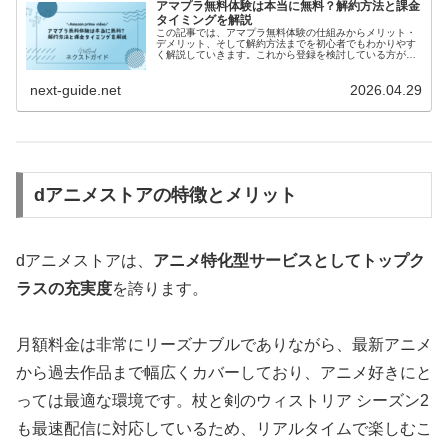
アマプラ無料体験は本当に無料？解約方法と課金
タイミングを解説
この記事では、アマプラ無料体験の仕組みからメリット・
デメリット、そして解約方法までを初心者でもわかりやす
く解説していきます。これから登録を検討している方が
「安心して試せるかどうか」を判断できるよう、具体的か
つ実践的な情報をまとめていますので、ぜひ最後までご覧
next-guide.net
2026.04.29
ください。
dアニメストアの特徴とメリット
dアニメストアは、
アニメ特化型サービスとしてトップク
ラスの充実度
を誇ります。
月額料金は非常にリーズナブルでありながら、最新アニメ
から過去作品まで幅広くカバーしており、アニメ好きにと
っては最適な環境です。杖と剣のウィストリア シーズン2
も最速配信に対応しているため、リアルタイムで楽しむこ