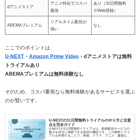
アニメ特化でコスパ
あり（31日間無料
dアニメストア
最強
※Web登録）
リアルタイム配信が
ABEMAプレミアム
なし
強い
ここでのポイントは、
U-NEXT
・
Amazon Prime Video
・dアニメストアは無料
トライアルあり
ABEMAプレミアムは無料体験なし
そのため、コスパ重視なら無料体験があるサービスを選ぶ
のが賢いです。
U-NEXTの31日間無料トライアルのやり方と注意
点を完全ガイド
U-NEXTの31日間無料トライアルは、動画配信サービスの
魅力を存分に体験できる絶好の機会です。この無料トライ
アルを利用することで、映画、ドラマ、アニメ、書籍な
ど、さまざまなコンテンツを無料で楽しむことができま