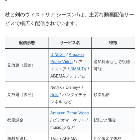
杖と剣のウィストリア シーズン1は、主要な動画配信サー
ビスで幅広く配信されています。
配信形態
サービス名
特徴
U-NEXT
/
Amazon
Prime Video
/ dアニ
追加料金なしで視聴
見放題（最速）
メストア /
DMM TV
/
可能
ABEMAプレミアム
Netflix / Disney+ /
見放題（後発）
Hulu
/ バンダイチャ
順次配信
ンネル など
Amazon Prime Video
都度課金
/ ビデオマーケット /
1話ごと課金
music.jp など
無料見逃し
TVer / ABEMA
期間限定で無料