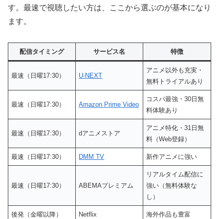
す。最速で視聴したい方は、ここから選ぶのが基本になり
ます。
配信タイミング
サービス名
特徴
アニメ以外も充実・
最速（日曜17:30）
U-NEXT
無料トライアルあり
コスパ最強・30日無
最速（日曜17:30）
Amazon Prime Video
料体験あり
アニメ特化・31日無
最速（日曜17:30）
dアニメストア
料（Web登録）
最速（日曜17:30）
DMM TV
新作アニメに強い
リアルタイム配信に
最速（日曜17:30）
ABEMAプレミアム
強い（無料体験な
し）
後発（金曜以降）
Netflix
海外作品も豊富