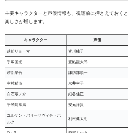
主要キャラクターと声優情報も、視聴前に押さえておくと
楽しさが増します。
キャラクター
声優
越前リョーマ
皆川純子
手塚国光
置鮎龍太郎
跡部景吾
諏訪部順一
幸村精市
永井幸子
白石蔵ノ介
細谷佳正
平等院鳳凰
安元洋貴
ユルゲン・バリーサヴィチ・ボ
利根健太朗
ルク
Q・P
斎賀みつき