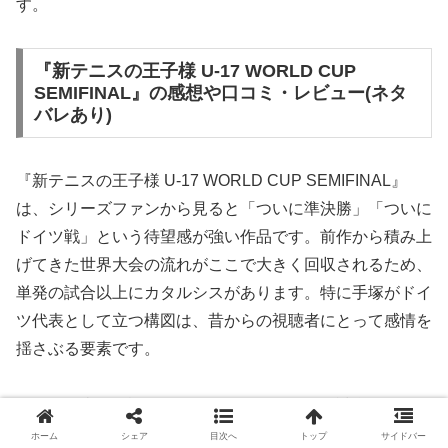
す。
『新テニスの王子様 U-17 WORLD CUP
SEMIFINAL』の感想や口コミ・レビュー(ネタ
バレあり)
『新テニスの王子様 U-17 WORLD CUP SEMIFINAL』
は、シリーズファンから見ると「ついに準決勝」「ついに
ドイツ戦」という待望感が強い作品です。前作から積み上
げてきた世界大会の流れがここで大きく回収されるため、
単発の試合以上にカタルシスがあります。特に手塚がドイ
ツ代表として立つ構図は、昔からの視聴者にとって感情を
揺さぶる要素です。
ネタバレ込みで語るなら、見どころはやはり試合の駆け引
きと演出の振り切れ方です。テニプリらしい超常的ともい
ホーム
シェア
目次へ
トップ
サイドバー