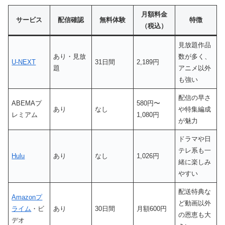
月額料金
サービス
配信確認
無料体験
特徴
（税込）
見放題作品
あり・見放
数が多く、
U-NEXT
31日間
2,189円
題
アニメ以外
も強い
配信の早さ
ABEMAプ
580円〜
あり
なし
や特集編成
レミアム
1,080円
が魅力
ドラマや日
テレ系も一
Hulu
あり
なし
1,026円
緒に楽しみ
やすい
配送特典な
Amazonプ
ど動画以外
ライム
・ビ
あり
30日間
月額600円
の恩恵も大
デオ