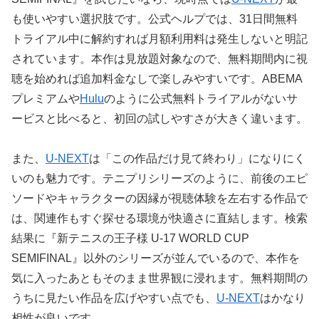
も使いやすい選択肢です。公式ヘルプでは、31日間無料
トライアル中に解約すれば月額利用料は発生しないと明記
されています。本作は見放題対象なので、無料期間内に視
聴を始めれば追加料金なしで楽しみやすいです。ABEMA
プレミアムや
Hulu
のように公式無料トライアルがないサ
ービスと比べると、初回の試しやすさが大きく違います。
また、
U-NEXT
は「この作品だけ見て終わり」になりにく
いのも魅力です。テニプリシリーズのように、前後のエピ
ソードやキャラクターの因縁が視聴体験を左右する作品で
は、関連作もすぐ探せる環境が快適さに直結します。検索
結果に『新テニスの王子様 U-17 WORLD CUP
SEMIFINAL』以外のシリーズが並んでいるので、本作を
気に入ったあともそのまま世界観に浸れます。無料期間の
うちに見たい作品を広げやすい点でも、
U-NEXT
はかなり
相性が良いです。