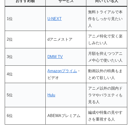
おすすめ順
サービス
向いている人
無料トライアルで本
1位
U-NEXT
作をしっかり見たい
人
アニメ特化で安く楽
2位
dアニメストア
しみたい人
月額を抑えつつアニ
3位
DMM TV
メ中心で使いたい人
Amazonプライム
・
動画以外の特典もま
4位
ビデオ
とめて欲しい人
アニメ以外の国内ド
5位
Hulu
ラマやバラエティも
見る人
編成や特集の見やす
6位
ABEMAプレミアム
さを重視する人