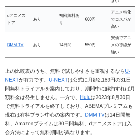
きい
アニメ特化
dアニメス
初回無料あ
あり
660円
でコスパが
トア
り
高い
安価でアニ
DMM TV
あり
14日間
550円
メの導線が
強い
上の比較表のうち、無料で試しやすさを重視するなら
U-
NEXT
が有力です。
U-NEXT
は公式に月額2,189円の31日
間無料トライアルを案内しており、期間中に解約すれば月
額料金は発生しません。一方で、
Hulu
は2023年8月30日
で無料トライアルを終了しており、ABEMAプレミアムも
現在は有料プラン中心の案内です。
DMM TV
は14日間無
料、Amazonプライムは30日間無料、dアニメストアは入
会方法によって無料期間が異なります。