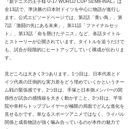
『新テニスの王子様 U-17 WORLD CUP SEMIFINAL』は
全13話で、準決勝の日本対ドイツを中心に物語が進行し
ます。公式エピソードページでは、第2話「青い鳥」、第
7話「激闘の先にある未来」、第11話「ファイナルセッ
ト」、第13話「命を懸けたテニス」など、各話タイトル
とストーリーが公開されています。タイトルを追うだけで
も、試合が段階的にヒートアップしていく構成が伝わりま
す。
見どころは大きく3つあります。1つ目は、日本代表とド
イツ代表の圧倒的な実力差をどう埋めていくかというチー
ム戦の緊張感です。2つ目は、手塚と日本側メンバーの関
係性が試合の感情線を大きく動かすこと。3つ目は、平等
院や幸村らトッププレイヤーが極限の局面でどんな進化を
見せるかです。単なるスポーツアニメではなく、ライバル
関係と成長物語が強く噛み合っているのが本作の魅力で